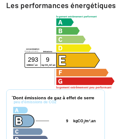
Les performances énergétiques
logement extrêmement performant
consommation
(énergie primaire)
émissions
293
9
2
2
kg CO
/m
.an
kWh/m
.an
2
logement extrêmement peu performant
Dont émissions de gaz à effet de serre
*
peu d'émissions de CO2
9
kgCO
/m
.an
2
2