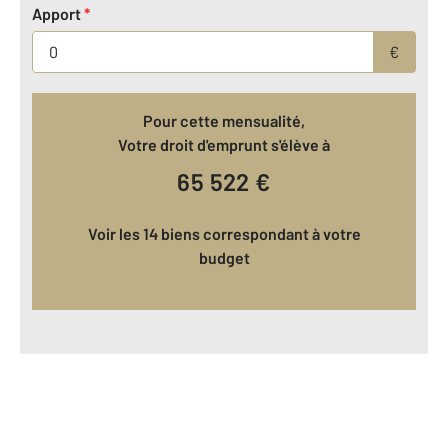
Apport
*
€
Pour cette mensualité,
Votre droit d'emprunt s'élève à
65 522
€
Voir les 14 biens correspondant à votre
budget