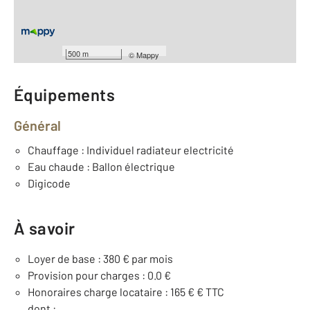
ème
Étage : 2
Nombre de pièces : 1
[Voir le détail]
Type de construction : semi-Traditionnelle
500 m
©
Mappy
Équipements
Général
Chauffage : Individuel radiateur electricité
Eau chaude : Ballon électrique
Digicode
À savoir
Loyer de base : 380 € par mois
Provision pour charges : 0.0 €
Honoraires charge locataire : 165 € € TTC
dont :