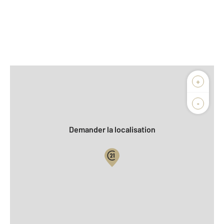
Afficher sur la carte :
+
Agence
-
Demander la localisation
Vue globale
Location meublée
2
Surface totale : 15,8 m
2
Surface habitable : 15,8 m
Type d'appartement : Studio