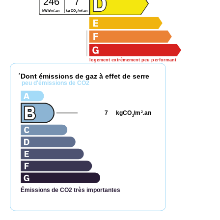
246
7
2
2
kWh/m
.an
kg CO
/m
.an
2
logement extrêmement peu performant
Dont émissions de gaz à effet de serre
*
peu d'émissions de CO2
7
kgCO
/m
.an
2
2
Émissions de CO2 très importantes