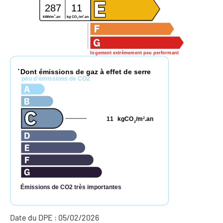
287
11
2
2
kg CO
/m
.an
kWh/m
.an
2
logement extrêmement peu performant
Dont émissions de gaz à effet de serre
*
peu d'émissions de CO2
11
kgCO
/m
.an
2
2
Émissions de CO2 très importantes
Date du DPE : 05/02/2026