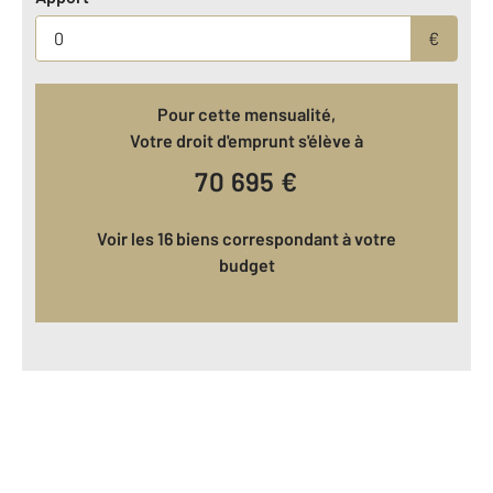
€
Pour cette mensualité,
Votre droit d'emprunt s'élève à
70 695
€
Voir les 16 biens correspondant à votre
budget