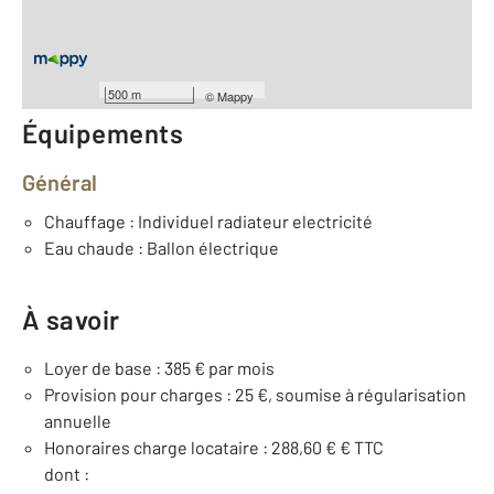
Type d'appartement : Studio
ème
Étage : 3
Nombre de pièces : 1
[Voir le détail]
500 m
©
Mappy
Équipements
Général
Chauffage : Individuel radiateur electricité
Eau chaude : Ballon électrique
À savoir
Loyer de base : 385 € par mois
Provision pour charges : 25 €, soumise à régularisation
annuelle
Honoraires charge locataire : 288,60 € € TTC
dont :