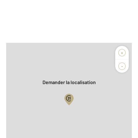
Afficher sur la carte :
+
Agence
-
Demander la localisation
Vue globale
Location meublée
2
Surface totale : 26 m
2
Surface habitable : 26,8 m