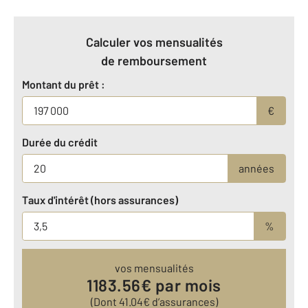
Calculer vos mensualités
de remboursement
Montant du prêt :
€
Durée du crédit
années
Taux d'intérêt (hors assurances)
%
vos mensualités
1183.56
€ par mois
(Dont
41.04
€ d’assurances)