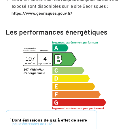
exposé sont disponibles sur le site Géorisques :
https://www.georisques.gouv.fr/
Les performances énergétiques
logement extrêmement performant
consommation
(énergie primaire)
émissions
107
4
2
2
kWh/m
.an
kg CO
/m
.an
2
107 kWh/m²/an
d'énergie finale
logement extrêmement peu performant
Dont émissions de gaz à effet de serre
*
peu d'émissions de CO2