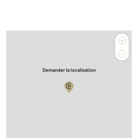
Afficher sur la carte :
+
Agence
-
Demander la localisation
Vue globale
Location meublée
2
Surface totale : 30 m
2
Surface habitable : 29,1 m
Étage : Rez-de-chaussée
Nombre de pièces : 2
[Voir le détail]