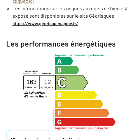
cliquez ici
Les informations sur les risques auxquels ce bien est
exposé sont disponibles sur le site Géorisques :
https://www.georisques.gouv.fr/
Les performances énergétiques
logement extrêmement performant
consommation
(énergie primaire)
émissions
163
12
2
2
kg CO
/m
.an
kWh/m
.an
2
12 kWh/m²/an
d'énergie finale
logement extrêmement peu performant