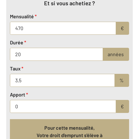
Et si vous achetiez ?
Mensualité
*
€
Durée
*
années
Taux
*
%
Apport
*
€
Pour cette mensualité,
Votre droit d'emprunt s'élève à