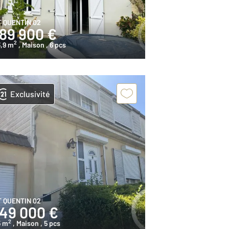
T QUENTIN 02
189 900 €
2
,9 m
, Maison
, 6 pcs
Exclusivité
T QUENTIN 02
149 000 €
2
5 m
, Maison
, 5 pcs