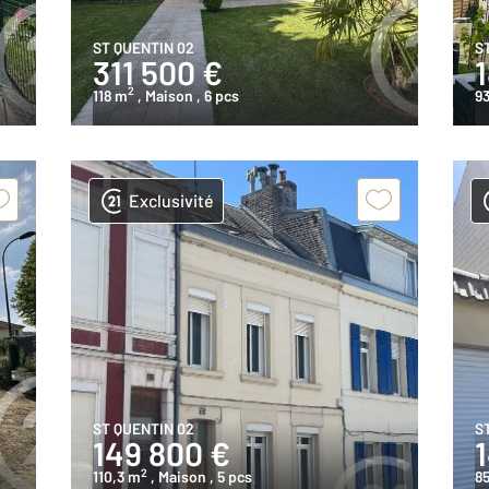
ST QUENTIN 02
S
311 500 €
2
118 m
, Maison
, 6 pcs
93
Exclusivité
ST QUENTIN 02
S
149 800 €
2
110,3 m
, Maison
, 5 pcs
8