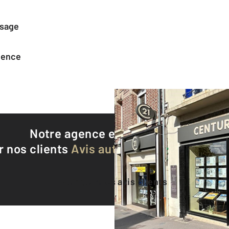
ssage
agence
Notre agence est notée
9,3/10
r nos clients
Avis authentifiés par Qualite
Voir tous les avis clients