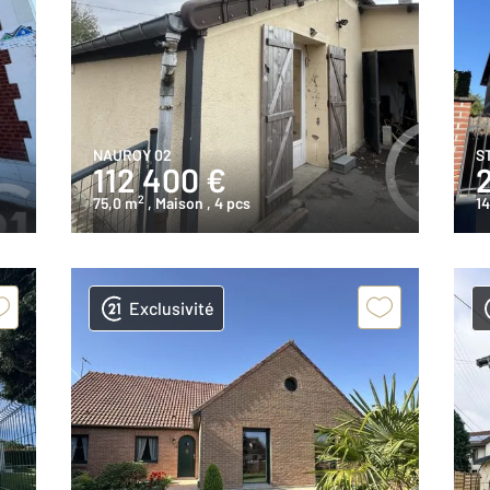
NAUROY 02
S
112 400 €
2
75,0 m
, Maison
, 4 pcs
1
Exclusivité