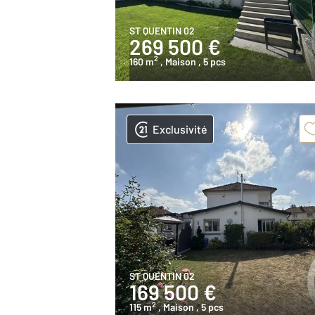
ST QUENTIN 02
269 500 €
2
160 m
, Maison
, 5 pcs
Exclusivité
ST QUENTIN 02
169 500 €
2
115 m
, Maison
, 5 pcs