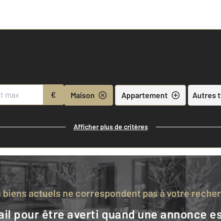
€
Maison
Appartement
Autres 
Afficher plus de critères
s biens actuels ne correspondent pas à votre reche