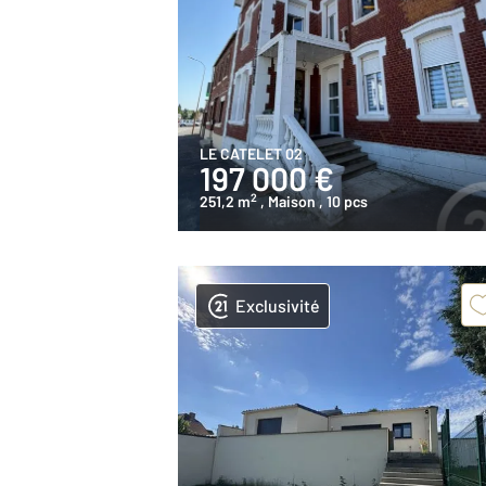
LE CATELET 02
197 000 €
2
251,2 m
, Maison
, 10 pcs
Exclusivité