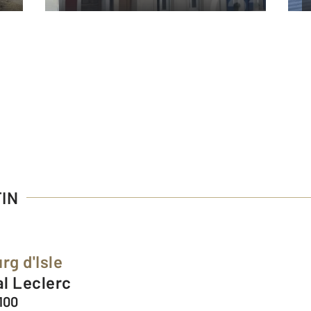
TIN
rg d'Isle
al Leclerc
100