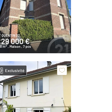
T QUENTIN 02
229 000 €
2
48 m
, Maison
, 7 pcs
Exclusivité