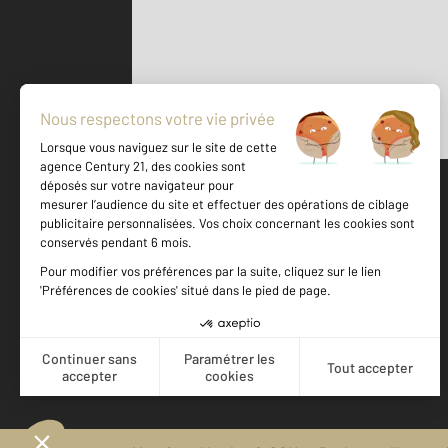
Parlons de vous, parlons biens
500 m
©
Mappy
Votre agence est notée
Achat
Location
Vente
Gestion
9,3
/
10
9,5/10