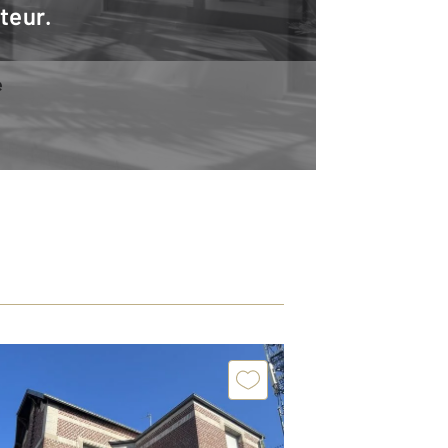
teur.
e