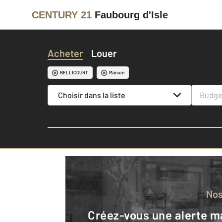
CENTURY 21
Faubourg d'Isle
Acheter
Louer
BELLICOURT
Maison
Choisir dans la liste
No
Créez-vous une alerte mail pour être averti quand une annonce est en ligne et consultez la