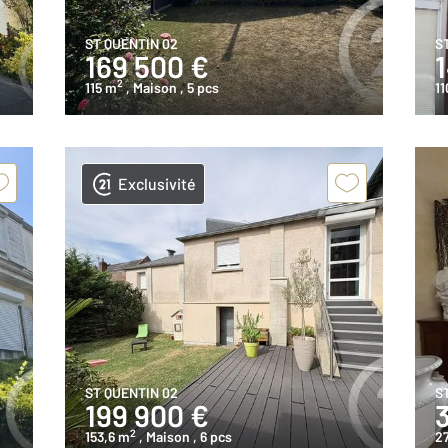
ST QUENTIN 02
S
169 500 €
2
115 m
, Maison
, 5 pcs
11
Exclusivité
ST QUENTIN 02
S
199 900 €
2
153,6 m
, Maison
, 6 pcs
27