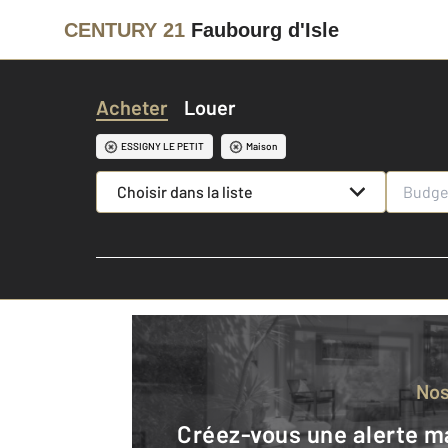
CENTURY 21
Faubourg d'Isle
Acheter
Louer
ESSIGNY LE PETIT
Maison
Choisir dans la liste
No
Créez-vous une alerte mail pour être averti quand une annonce est en ligne et consultez la