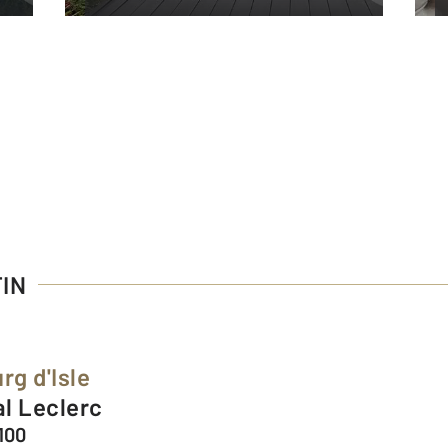
TIN
rg d'Isle
al Leclerc
100