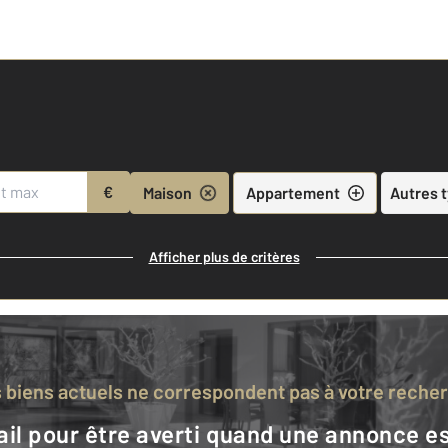
€
Maison
Appartement
Autres 
Afficher plus de critères
s biens actuels ne correspondent pas à votre reche