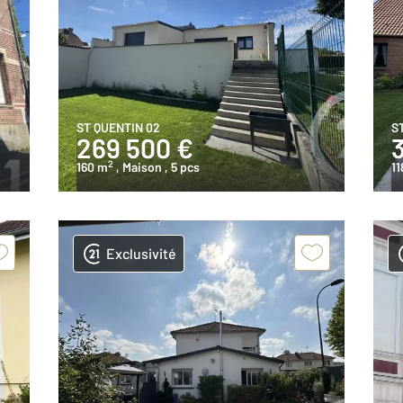
ST QUENTIN 02
S
269 500 €
3
2
160 m
, Maison
, 5 pcs
11
Exclusivité