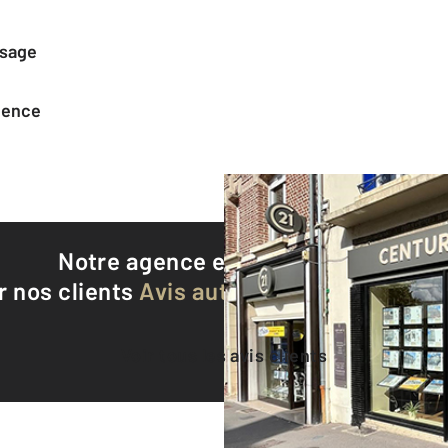
ssage
agence
Notre agence est notée
9,3/10
r nos clients
Avis authentifiés par Qualite
Voir tous les avis clients