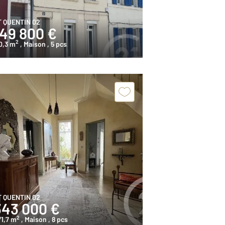
T QUENTIN 02
149 800 €
2
0,3 m
, Maison
, 5 pcs
T QUENTIN 02
343 000 €
2
1,7 m
, Maison
, 8 pcs