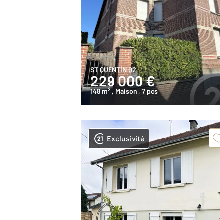
ST QUENTIN 02
229 000 €
2
148 m
, Maison
, 7 pcs
Exclusivité