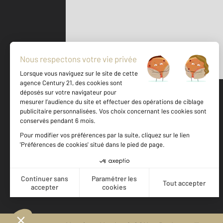
Parlons de vous, parlons biens
500 m
©
Mappy
Votre agence est notée
Achat
Location
Vente
Gestion
9,3
/
10
9,5/10