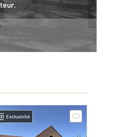
teur.
e
Exclusivité