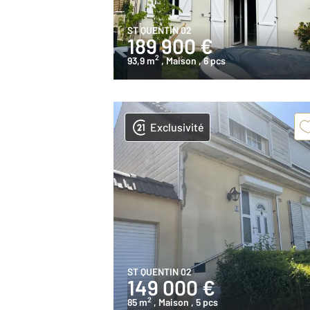
ST QUENTIN 02
189 900 €
2
93,9 m
, Maison
, 6 pcs
Exclusivité
ST QUENTIN 02
149 000 €
2
85 m
, Maison
, 5 pcs