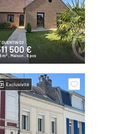
T QUENTIN 02
11 500 €
2
8 m
, Maison
, 6 pcs
Exclusivité