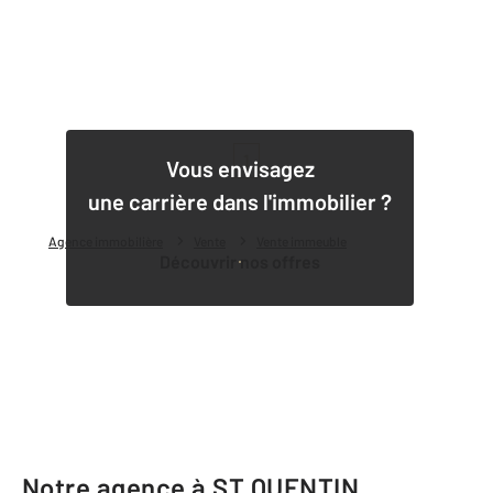
1
Vous envisagez
une carrière dans l'immobilier ?
Agence immobilière
Vente
Vente immeuble
Découvrir nos offres
Notre agence à ST QUENTIN