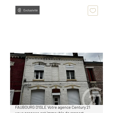
Exclusivité
ST QUENTIN 02
2
170 m
Ref : 4044
Immeuble à vendre
169 000 €
IMMEUBLE DE RAPPORT SAINT-QUENTIN
FAUBOURG D'ISLE Votre agence Century 21
vous propose cet immeuble de rapport