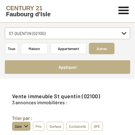
CENTURY 21
Faubourg d'Isle
ST QUENTIN (02100)
Tous
Maison
Appartement
Autres
Appliquer
Vente immeuble St quentin (02100)
3 annonces immobilières :
Trier par :
Date
Prix
Surface
Exclusivité
DPE